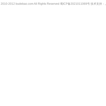
© 2010-2012
budebao.com
All Rights Reserved 蜀ICP备2021011069号
技术支持：