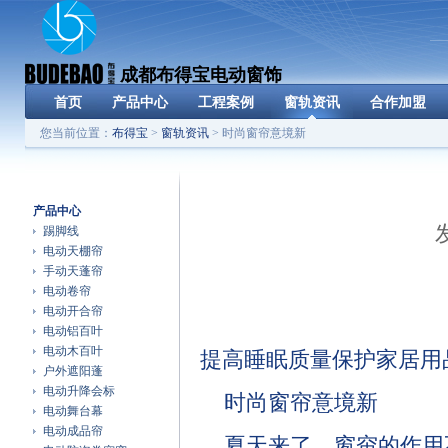
成都布得宝电动窗饰
首页
产品中心
工程案例
窗轨资讯
合作加盟
您当前位置：
布得宝
>
窗轨资讯
> 时尚窗帘意境新
产品中心
踢脚线
电动天棚帘
手动天蓬帘
电动卷帘
电动开合帘
电动铝百叶
电动木百叶
提高睡眠质量保护家居用
户外遮阳蓬
电动升降会标
时尚窗帘意境新
电动舞台幕
电动成品帘
夏天来了，窗帘的作用